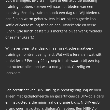
VCA-trainingen, BHV-trainingen of een Stop de Bloeding
training hebben, streven wij naar het bieden van een
beleving. Een dag trainen is ook een dag uit. Wij bieden u
een fijn en warm gebouw, iets lekker bij een goede kop
koffie of (verse munt) thee en een uitstekende en verse
lunch. (Die lunch bestelt u ‘s morgens bij aanvang middels
onze menukaart.)
Wij geven geen standaard maar praktische maatwerk
trainingen omtrent veiligheid. Wat wilt u leren, en wat wilt
u niet leren? Per dag één groep in huis waar u bij een top-
instructeur alles leert wat u nodig hebt. Gezellig en
leerzaam!
Is jullie veiligheidstraining gecertificeerd?
Een certificaat van BHV Tilburg is rechtsgeldig. Wij werken
alleen met gediplomeerde en gecertificeerde BHV-opleiders
en instructeurs die minimaal de oranje kruis, NIBHV en/of
brandweerinstructeurs diploma’s hebben. Een NIBHV of