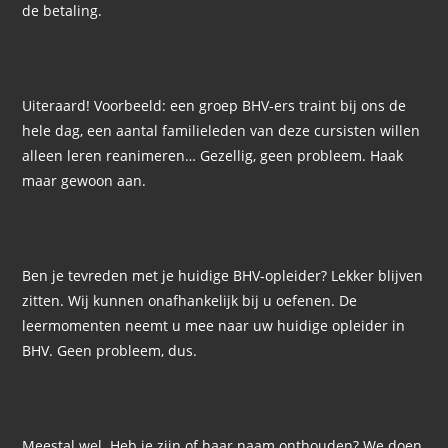
de betaling.
Mag ik ook een gedeelte van de veiligheidstraining
meedoen?
Uiteraard! Voorbeeld: een groep BHV-ers traint bij ons de
hele dag, een aantal familieleden van deze cursisten willen
alleen leren reanimeren… Gezellig, geen probleem. Haak
maar gewoon aan.
Ik wil bij onze huidige BHV aanbieder blijven en slechts een
gedeelte van jullie diensten afnemen. Kan dat?
Ben je tevreden met je huidige BHV-opleider? Lekker blijven
zitten. Wij kunnen onafhankelijk bij u oefenen. De
leermomenten neemt u mee naar uw huidige opleider in
BHV. Geen probleem, dus.
Bij onze vorige opleider hadden we een hele fijne
instructeur. Kunnen jullie die boeken?
Meestal wel. Heb je zijn of haar naam onthouden? We doen